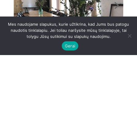
Mes naudojame slapukus, kurie užtikrina, kad Jums bus patogu
naudotis tinklalapiu. Jei toliau naršysite mūsų tinklalapyje, tai
tolygu Jūsų sutikimui su slapukų naudojimu.
Gerai
Basųjų Karmelitų vienuolynas – kūrybos ir co-
living erdvė
Ši erdvė puikiai tinka plenerams, stovykloms ar
kūrybinėms dirbtuvėms. Vienuolyne yra 100 miegamųjų
vietų (4-9 vietų kambariai), išskirstytų po erdvius
kambarius – celes. Didžioji menė talpina 60-120 žmonių,
priklausomai nuo renginio formato. Vienuolyno rūsyje yra
įrengtos medžio dirbtuvės. I aukšte virtuvė, kuri tobulai
tinka kulinariniams eksperimentams. Pastate 3 co-
workingo erdvės.