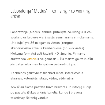
Laboratorija "Medus" – co-living ir co-working
erdvė
Laboratorija „Medus” tobulai pritaikyta co-living’ui ir co-
working’ui. Erdvėje yra 2 salės seminarams ir mokymams.
„Meduje” yra 36 miegamos vietos, įrengtos
skandinaviško stiliaus kambariuose (po 2-6 vietas).
Mokymų formatui gali talpinti 40 žmonių.
Pirmame
aukšte yra
virtuvė
ir valgomasis – čia maistą galite ruošti
jūs patys arba mes tai galime padaryti už jus.
Techninės galimybės: flipchart lenta, interaktyvus
ekranas, kolonėlės, stalai, kėdės, sėdmaišiai.
Anksčiau šiame pastate buvo bravoras. Jo istoriją liudija
po pastatu išlikęs arkinis tunelis, kuriuo į bravorą
tekėdavęs šaltinių vanduo.