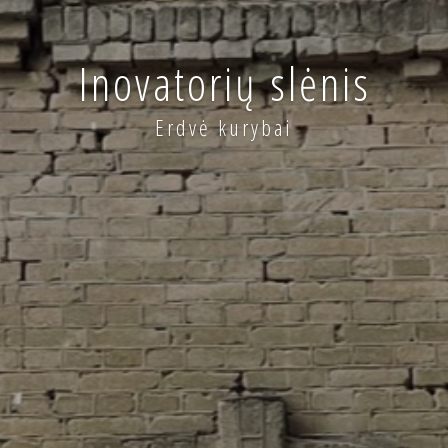
Inovatorių slėnis
Erdvė kurybai