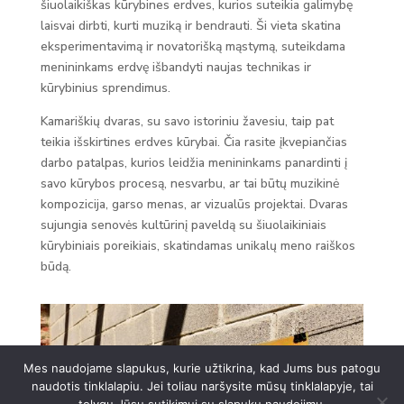
šiuolaikiškas kūrybines erdves, kurios suteikia galimybę
laisvai dirbti, kurti muziką ir bendrauti. Ši vieta skatina
eksperimentavimą ir novatorišką mąstymą, suteikdama
menininkams erdvę išbandyti naujas technikas ir
kūrybinius sprendimus.
Kamariškių dvaras, su savo istoriniu žavesiu, taip pat
teikia išskirtines erdves kūrybai. Čia rasite įkvepiančias
darbo patalpas, kurios leidžia menininkams panardinti į
savo kūrybos procesą, nesvarbu, ar tai būtų muzikinė
kompozicija, garso menas, ar vizualūs projektai. Dvaras
sujungia senovės kultūrinį paveldą su šiuolaikiniais
kūrybiniais poreikiais, skatindamas unikalų meno raiškos
būdą.
Mes naudojame slapukus, kurie užtikrina, kad Jums bus patogu
naudotis tinklalapiu. Jei toliau naršysite mūsų tinklalapyje, tai