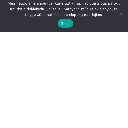
emocijas!
Mes naudojame slapukus, kurie užtikrina, kad Jums bus patogu
naudotis tinklalapiu. Jei toliau naršysite mūsų tinklalapyje, tai
tolygu Jūsų sutikimui su slapukų naudojimu.
Gerai
Pameistrystė MEDINO dirbtuvėse
Basųjų Karmelitų vienuolyno rūsyje rasite medžio
dirbtuves MEDINO. Čia galite susimeistrauti pačių