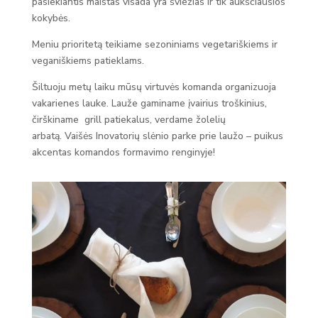
pasiekiantis maistas visada yra šviežias ir tik aukščiausios
kokybės.
Meniu prioritetą
teikiame s
ezoniniams vegetariškiems ir
veganiškiems patieklams.
Šiltuoju metų laiku mūsų virtuvės komanda organizuoja
vakarienes lauke. Lauže gaminame įvairius troškinius,
čirškiname grill patiekalus, verdame žolelių
arbatą.
Vaišės Inovatorių slėnio parke prie laužo – puikus
akcentas komandos formavimo renginyje!