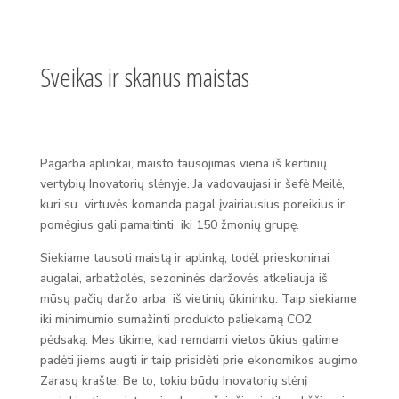
Sveikas ir skanus maistas
Pagarba aplinkai, maisto tausojimas viena iš kertinių
vertybių Inovatorių slėnyje. Ja vadovaujasi ir šefė Meilė,
kuri su virtuvės komanda pagal įvairiausius poreikius ir
pomėgius gali pamaitinti iki 150 žmonių grupę.
Siekiame tausoti maistą ir aplinką, todėl prieskoninai
augalai, arbatžolės, sezoninės daržovės atkeliauja iš
mūsų pačių daržo arba
iš vietinių ūkininkų. Taip siekiame
iki minim
umio sumažinti produkto paliekamą CO2
pėdsaką. Mes tikime, kad remdami vietos ūkius galime
padėti jiems augti ir taip prisidėti prie ekonomikos augimo
Zarasų krašte. Be to, tokiu būdu Inovatorių slėnį